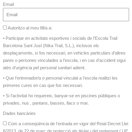
Email
Autoritzo al meu fill/a a:
• Participar en activitats esportives i socials de l’Escola Trail
Barcelona Sant Just (Nika Trail, S.L.), inclosos els
desplaçaments, si fos necessari, en vehicles particulars d’altres
pares o persones vinculades a l’escola, i en cas d’accident sigui
atès d’urgència pel personal sanitari adient.
• Que l’entrenador/a o personal vinculat a l’escola realitzi les
primeres cures en cas que fos necessari.
• Si l’activitat ho requereix, banyar-se en piscines públiques o
privades, rius , pantans, basses, llacs o mar.
Dades bancàries
Com a conseqüència de l'entrada en vigor del Reial Decret Llei
6/2013, de 22 de març de protecció als titular i del reglament ( UE