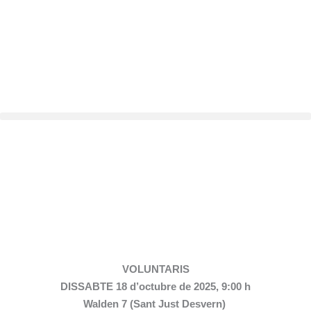
Vés
al
contingut
VOLUNTARIS
DISSABTE 18 d’octubre de 2025, 9
:00 h
Walden 7 (Sant Just Desvern)