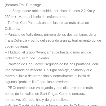
(formato Trail Running):
– La Sargantana: mítica subida por pista de unos 2,2 Km y
230 m+. Marca el inicio del esfuerzo real
– Turò de Can Pascual: una de las cimas más altas de
Collserola
– Pantano de Vallvidrera: primero de los dos pantanos de la
TransCollerola y punto del segundo gran avituallamiento donde
cogemos agua.
– Tibidabo: el grupo “Avançat” sube hasta lo más alto de
Collserola, el mítico Tibidabo.
– Pantano de Can Borrell: segundo de los dos pantanos, con
una pasarela de madera. Un lugar salvaje, solitario y que
marca el inicio del tramo final y normalmente el inicio de
algunos “problemillas” para los corredores.
– PRC: camino que va bajando y que discurre por lo más
hondo de los valles de Sant Cugat. Camino cerrado,
inmersivo, húmedo, frío y de gran belleza.
– Pi d’en Xandri: el clásico y famoso pino de Collserola, muy