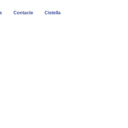
s
Contacte
Cistella
Motxilla solidÀria
2023