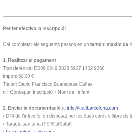
Per fer efectiva la inscripció:
Cal completar els següents passos en un
termini màxim de 
1. Realitzar el pagament
Transferència: ES09 0049 3828 6927 1402 9268
Import: 60,00 €
Titular: David Francisco Buenacasa Cañas
👉 Concepte: Inscripció + Nom de l’infant
2. Enviar la documentació
a:
info@trailbarcelona.com
• DNI de l'infant (si en disposa) per les dues cares o llibre de f
• Targeta sanitària (TSI/CatSalut)
•
Full d'autorització signat