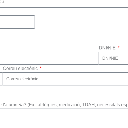
DNI/NIE
Correu electrònic
 l'alumne/a? (Ex.: al·lèrgies, medicació, TDAH, necessitats espe