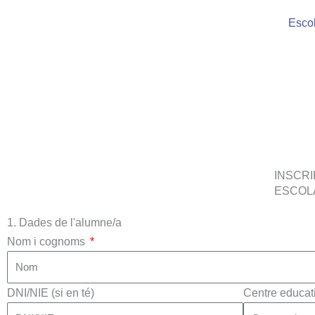
Vés
Escol
al
contingut
INSCR
ESCOLA
1. Dades de l'alumne/a
Nom i cognoms
DNI/NIE (si en té)
Centre educat