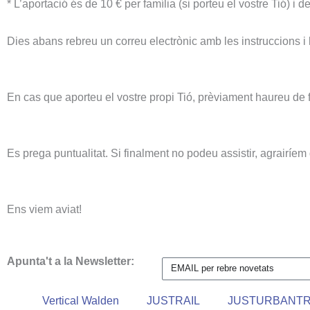
* L’aportació és de 10 € per família (si porteu el vostre Tió) i d
Dies abans rebreu un correu electrònic amb les instruccions i l
En cas que aporteu el vostre propi Tió, prèviament haureu de fe
Es prega puntualitat. Si finalment no podeu assistir, agrairíem 
Ens viem aviat!
Apunta't a la Newsletter:
Vertical Walden
JUSTRAIL
JUSTURBANTR