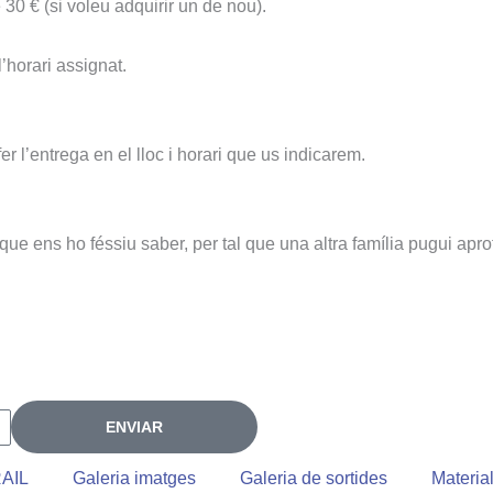
e 30 € (si voleu adquirir un de nou).
’horari assignat.
r l’entrega en el lloc i horari que us indicarem.
que ens ho féssiu saber, per tal que una altra família pugui aprof
ENVIAR
AIL
Galeria imatges
Galeria de sortides
Materia