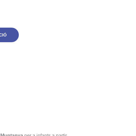
CIÓ
i Muntanya
per a infants a partir