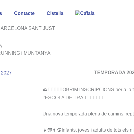
s
Contacte
Cistella
 BARCELONA SANT JUST
A
RUNNING i MUNTANYA
TEMPORADA 202
⛰️🏃🏼‍♂️🏃‍♀️OBRIM INSCRIPCIONS per a l
l’ESCOLA DE TRAIL! 🏃‍♂️🏃‍♀️⛰️
Una nova temporada plena de camins, repte
👧🧒👩🧔Infants, joves i adults de tots els ni