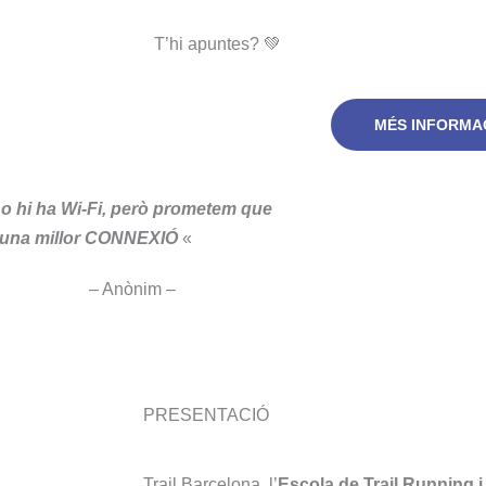
T’hi apuntes? 💚
MÉS INFORMA
o hi ha Wi-Fi, però prometem que
s una millor CONNEXIÓ
«
– Anònim –
PRESENTACIÓ
Trail Barcelona, l’
Escola de Trail Running 